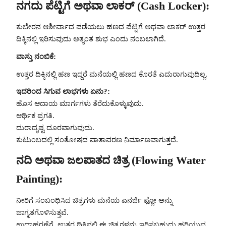
ನಗದು ಪೆಟ್ಟಿಗೆ ಅಥವಾ ಲಾಕರ್ (Cash Locker):
ಕುಬೇರನ ಆಶೀರ್ವಾದ ಪಡೆಯಲು ಹಣದ ಪೆಟ್ಟಿಗೆ ಅಥವಾ ಲಾಕರ್ ಉತ್ತರ
ದಿಕ್ಕಿನಲ್ಲಿ ಇರಿಸುವುದು ಅತ್ಯಂತ ಶುಭ ಎಂದು ನಂಬಲಾಗಿದೆ.
ವಾಸ್ತು ನಂಬಿಕೆ:
ಉತ್ತರ ದಿಕ್ಕಿನಲ್ಲಿ ಹಣ ಇದ್ದರೆ ಮನೆಯಲ್ಲಿ ಹಣದ ಕೊರತೆ ಎದುರಾಗುವುದಿಲ್ಲ.
ಇದರಿಂದ ಸಿಗುವ ಲಾಭಗಳು ಏನು?:
ಹೊಸ ಆದಾಯ ಮಾರ್ಗಗಳು ತೆರೆದುಕೊಳ್ಳುವುದು.
ಆರ್ಥಿಕ ಪ್ರಗತಿ.
ದುರಾದೃಷ್ಟ ದೂರವಾಗುವುದು.
ಕುಟುಂಬದಲ್ಲಿ ಸಂತೋಷದ ವಾತಾವರಣ ನಿರ್ಮಾಣವಾಗುತ್ತದೆ.
ನದಿ ಅಥವಾ ಜಲಪಾತದ ಚಿತ್ರ (Flowing Water
Painting):
ನೀರಿಗೆ ಸಂಬಂಧಿಸಿದ ಚಿತ್ರಗಳು ಮನೆಯ ಎನರ್ಜಿ ಫ್ಲೋ ಅನ್ನು
ಜಾಗೃತಗೊಳಿಸುತ್ತವೆ.
ಉದಾಹರಣೆಗೆ, ಉತ್ತರ ದಿಕ್ಕಿನಲ್ಲಿ ಈ ಚಿತ್ರಗಳನ್ನು ಇರಿಸಬಹುದು ಹರಿಯುವ