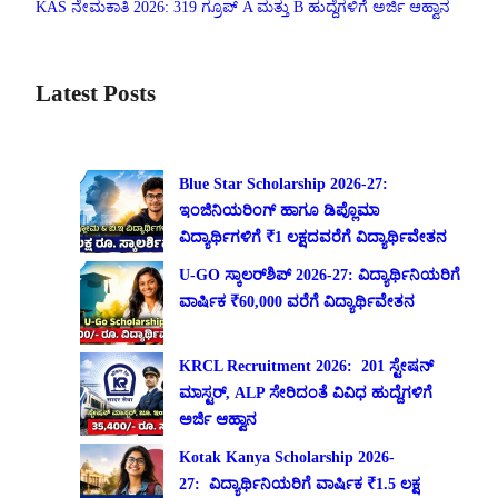
KAS ನೇಮಕಾತಿ 2026: 319 ಗ್ರೂಪ್ A ಮತ್ತು B ಹುದ್ದೆಗಳಿಗೆ ಅರ್ಜಿ ಆಹ್ವಾನ
Latest Posts
Blue Star Scholarship 2026-27:
ಇಂಜಿನಿಯರಿಂಗ್ ಹಾಗೂ ಡಿಪ್ಲೊಮಾ
ವಿದ್ಯಾರ್ಥಿಗಳಿಗೆ ₹1 ಲಕ್ಷದವರೆಗೆ ವಿದ್ಯಾರ್ಥಿವೇತನ
U-GO ಸ್ಕಾಲರ್‌ಶಿಪ್ 2026-27: ವಿದ್ಯಾರ್ಥಿನಿಯರಿಗೆ
ವಾರ್ಷಿಕ ₹60,000 ವರೆಗೆ ವಿದ್ಯಾರ್ಥಿವೇತನ
KRCL Recruitment 2026: 201 ಸ್ಟೇಷನ್
ಮಾಸ್ಟರ್, ALP ಸೇರಿದಂತೆ ವಿವಿಧ ಹುದ್ದೆಗಳಿಗೆ
ಅರ್ಜಿ ಆಹ್ವಾನ
Kotak Kanya Scholarship 2026-
27: ವಿದ್ಯಾರ್ಥಿನಿಯರಿಗೆ ವಾರ್ಷಿಕ ₹1.5 ಲಕ್ಷ