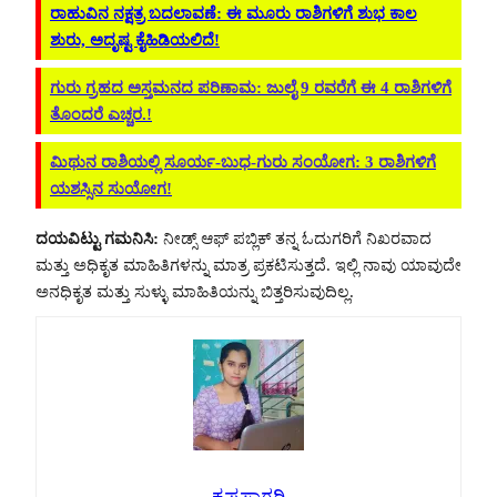
ರಾಹುವಿನ ನಕ್ಷತ್ರ ಬದಲಾವಣೆ: ಈ ಮೂರು ರಾಶಿಗಳಿಗೆ ಶುಭ ಕಾಲ
ಶುರು, ಅದೃಷ್ಟ ಕೈಹಿಡಿಯಲಿದೆ!
ಗುರು ಗ್ರಹದ ಅಸ್ತಮನದ ಪರಿಣಾಮ: ಜುಲೈ 9 ರವರೆಗೆ ಈ 4 ರಾಶಿಗಳಿಗೆ
ತೊಂದರೆ ಎಚ್ಚರ.!
ಮಿಥುನ ರಾಶಿಯಲ್ಲಿ ಸೂರ್ಯ-ಬುಧ-ಗುರು ಸಂಯೋಗ: 3 ರಾಶಿಗಳಿಗೆ
ಯಶಸ್ಸಿನ ಸುಯೋಗ!
ದಯವಿಟ್ಟು ಗಮನಿಸಿ:
ನೀಡ್ಸ್ ಆಫ್ ಪಬ್ಲಿಕ್ ತನ್ನ ಓದುಗರಿಗೆ ನಿಖರವಾದ
ಮತ್ತು ಅಧಿಕೃತ ಮಾಹಿತಿಗಳನ್ನು ಮಾತ್ರ ಪ್ರಕಟಿಸುತ್ತದೆ. ಇಲ್ಲಿ ನಾವು ಯಾವುದೇ
ಅನಧಿಕೃತ ಮತ್ತು ಸುಳ್ಳು ಮಾಹಿತಿಯನ್ನು ಬಿತ್ತರಿಸುವುದಿಲ್ಲ.