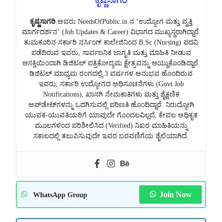
ಕೃಷ್ಣಸಾಗರಿ
ಕೃಷ್ಣಸಾಗರಿ
ಅವರು NeedsOfPublic.in ನ ‘ಉದ್ಯೋಗ ಮತ್ತು ವೃತ್ತಿ
ಮಾರ್ಗದರ್ಶನ’ (Job Updates & Career) ವಿಭಾಗದ ಮುಖ್ಯಸ್ಥರಾಗಿದ್ದಾರೆ.
ತುಮಕೂರಿನ ಸರ್ಕಾರಿ ನರ್ಸಿಂಗ್ ಕಾಲೇಜಿನಿಂದ B.Sc (Nursing) ಪದವಿ
ಪಡೆದಿರುವ ಇವರು, ಸಾರ್ವಜನಿಕ ಜಾಗೃತಿ ಮತ್ತು ಮಾಹಿತಿ ನೀಡುವ
ಆಸಕ್ತಿಯಿಂದಾಗಿ ಡಿಜಿಟಲ್ ಪತ್ರಿಕೋದ್ಯಮ ಕ್ಷೇತ್ರವನ್ನು ಆಯ್ದುಕೊಂಡಿದ್ದಾರೆ.
ಡಿಜಿಟಲ್ ಮಾಧ್ಯಮ ರಂಗದಲ್ಲಿ 3 ವರ್ಷಗಳ ಅನುಭವ ಹೊಂದಿರುವ
ಇವರು, ಸರ್ಕಾರಿ ಉದ್ಯೋಗದ ಅಧಿಸೂಚನೆಗಳು (Govt Job
Notifications), ಖಾಸಗಿ ನೇಮಕಾತಿಗಳು ಮತ್ತು ಶೈಕ್ಷಣಿಕ
ಅಪ್‌ಡೇಟ್‌ಗಳನ್ನು ಒದಗಿಸುವಲ್ಲಿ ಪರಿಣತಿ ಹೊಂದಿದ್ದಾರೆ. ನಿರುದ್ಯೋಗಿ
ಯುವಕ-ಯುವತಿಯರಿಗೆ ಯಾವುದೇ ಗೊಂದಲವಿಲ್ಲದೆ, ಕೇವಲ ಅಧಿಕೃತ
ಮೂಲಗಳಿಂದ ಪರಿಶೀಲಿಸಿದ (Verified) ನಿಖರ ಮಾಹಿತಿಯನ್ನು
ಸಕಾಲದಲ್ಲಿ ತಲುಪಿಸುವುದೇ ಇವರ ಬರವಣಿಗೆಯ ಶೈಲಿಯಾಗಿದೆ.
Join Now
WhatsApp Group