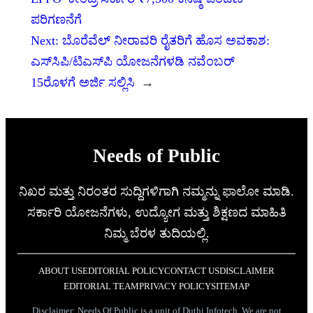
ಪರಿಗಣನೆಗೆ
Next:
ಬೊರೆವೆಲ್ ನೀರಾವರಿ ರೈತರಿಗೆ ಹೊಸ ಅವಕಾಶ:
ಎಸ್‌ಸಿಪಿ/ಟಿಎಸ್‌ಪಿ ಯೋಜನೆಗಳಡಿ ನವೆಂಬರ್
15ರೊಳಗೆ ಅರ್ಜಿ ಸಲ್ಲಿಸಿ
→
Needs of Public
ನಿಖರ ಮತ್ತು ನಿರಂತರ ಸುದ್ದಿಗಳಿಗಾಗಿ ನಮ್ಮನ್ನು ಫಾಲೋ ಮಾಡಿ.
ಸರ್ಕಾರಿ ಯೋಜನೆಗಳು, ಉದ್ಯೋಗ ಮತ್ತು ಶಿಕ್ಷಣದ ಮಾಹಿತಿ
ನಿಮ್ಮ ಬೆರಳ ತುದಿಯಲ್ಲಿ.
ABOUT US
EDITORIAL POLICY
CONTACT US
DISCLAIMER
EDITORIAL TEAM
PRIVACY POLICY
SITEMAP
Disclaimer: Needs Of Public is a unit of Duthi Infotech. We are not