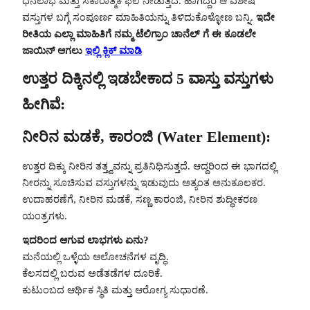
ಧನಲಾಭ ಮತ್ತು ಸಕಾರಾತ್ಮಕ ಫಲ ನೀಡುತ್ತದೆ. ಹಾಗಿದ್ದರೆ ಆ ವಿಶೇಷ
ವಸ್ತುಗಳ ಬಗ್ಗೆ ಸಂಪೂರ್ಣ ಮಾಹಿತಿಯನ್ನು ತಿಳಿದುಕೊಳ್ಳೋಣ ಬನ್ನಿ.
ಇದೇ
ರೀತಿಯ ಎಲ್ಲಾ ಮಾಹಿತಿಗೆ ನಮ್ಮ ಟೆಲಿಗ್ರಾಂ ಚಾನೆಲ್ ಗೆ ಈ ಕೂಡಲೇ
ಜಾಯಿನ್ ಆಗಲು
ಇಲ್ಲಿ ಕ್ಲಿಕ್ ಮಾಡಿ
ಉತ್ತರ ದಿಕ್ಕಿನಲ್ಲಿ ಇಡಬೇಕಾದ 5 ವಾಸ್ತು ವಸ್ತುಗಳು
ಹೀಗಿವೆ:
ನೀರಿನ ಮಡಕೆ, ಕಾರಂಜಿ (Water Element):
ಉತ್ತರ ದಿಕ್ಕು ನೀರಿನ ತತ್ತ್ವವನ್ನು ಪ್ರತಿನಿಧಿಸುತ್ತದೆ. ಆದ್ದರಿಂದ ಈ ಭಾಗದಲ್ಲಿ
ನೀರನ್ನು ಸೂಚಿಸುವ ವಸ್ತುಗಳನ್ನು ಇಡುವುದು ಅತ್ಯಂತ ಅನುಕೂಲಕರ.
ಉದಾಹರಣೆಗೆ, ನೀರಿನ ಮಡಕೆ, ಸಣ್ಣ ಕಾರಂಜಿ, ನೀರಿನ ಶುದ್ಧೀಕರಣ
ಯಂತ್ರಗಳು.
ಇದರಿಂದ ಆಗುವ ಲಾಭಗಳು ಏನು?
ಮನೆಯಲ್ಲಿ ಒಳ್ಳೆಯ ಆಲೋಚನೆಗಳ ವೃದ್ಧಿ.
ಕೆಲಸದಲ್ಲಿ ಬರುವ ಅಡೆತಡೆಗಳ ದೂರಿಕೆ.
ಕುಟುಂಬದ ಆರ್ಥಿಕ ಸ್ಥಿತಿ ಮತ್ತು ಆರೋಗ್ಯ ಸುಧಾರಣೆ.