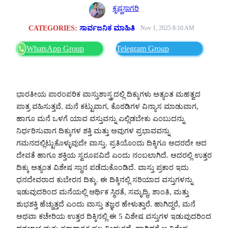
ಕೃಷ್ಣಸಾಗರಿ
CATEGORIES:
ಸಾರ್ವಜನಿಕ ಮಾಹಿತಿ
Nov 1, 2025 8:10 AM
WhatsApp Group
Telegram Group
ಭಾರತೀಯ ಪಾರಂಪರಿಕ ವಾಸ್ತುಶಾಸ್ತ್ರದಲ್ಲಿ ದಿಕ್ಕುಗಳು ಅತ್ಯಂತ ಮಹತ್ವದ
ಪಾತ್ರ ವಹಿಸುತ್ತವೆ. ಮನೆ ಕಟ್ಟುವಾಗ, ಕೊಠಡಿಗಳ ವಿನ್ಯಾಸ ಮಾಡುವಾಗ,
ಹಾಗೂ ಮನೆ ಒಳಗೆ ಯಾವ ವಸ್ತುವನ್ನು ಎಲ್ಲಿಡಬೇಕು ಎಂಬುದನ್ನು
ನಿರ್ಧರಿಸುವಾಗ ದಿಕ್ಕುಗಳ ಶಕ್ತಿ ಮತ್ತು ಅವುಗಳ ಪ್ರಭಾವವನ್ನು
ಗಮನದಲ್ಲಿಟ್ಟುಕೊಳ್ಳುವುದೇ ವಾಸ್ತು. ಪ್ರತಿಯೊಂದು ದಿಕ್ಕಿಗೂ ಅದರದೇ ಆದ
ದೇವತೆ ಹಾಗೂ ಶಕ್ತಿಯ ಸ್ವರೂಪವಿದೆ ಎಂದು ನಂಬಲಾಗಿದೆ. ಅದರಲ್ಲಿ ಉತ್ತರ
ದಿಕ್ಕು ಅತ್ಯಂತ ವಿಶೇಷ ಸ್ಥಾನ ಪಡೆದುಕೊಂಡಿದೆ. ವಾಸ್ತು ಪ್ರಕಾರ ಇದು
ಧನದೇವರಾದ ಕುಬೇರನ ದಿಕ್ಕು. ಈ ದಿಕ್ಕಿನಲ್ಲಿ ಸರಿಯಾದ ವಸ್ತುಗಳನ್ನು
ಇಡುವುದರಿಂದ ಮನೆಯಲ್ಲಿ ಆರ್ಥಿಕ ಸ್ಥಿರತೆ, ಸಮೃದ್ಧಿ, ಶಾಂತಿ, ಮತ್ತು
ಶುಭಶಕ್ತಿ ಹೆಚ್ಚುತ್ತದೆ ಎಂದು ವಾಸ್ತು ತಜ್ಞರ ಹೇಳುತ್ತಾರೆ. ಹಾಗಿದ್ದರೆ, ಮನೆ
ಅಥವಾ ಕಚೇರಿಯ ಉತ್ತರ ದಿಕ್ಕಿನಲ್ಲಿ ಈ 5 ವಿಶೇಷ ವಸ್ತುಗಳ ಇಡುವುದರಿಂದ