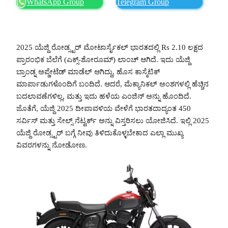
WhatsApp Group
Telegram Group
2025 ಯೆಜ್ದಿ ರೋಡ್ಸ್ಟರ್ ಮೋಟಾರ್ಸೈಕಲ್ ಭಾರತದಲ್ಲಿ Rs 2.10 ಲಕ್ಷದ
ಪ್ರಾರಂಭಿಕ ಬೆಲೆಗೆ (ಎಕ್ಸ್-ಶೋರೂಮ್) ಲಾಂಚ್ ಆಗಿದೆ. ಇದು ಯೆಜ್ದಿ
ಬ್ರಾಂಡ್ನ ಅಪ್ಡೇಟೆಡ್ ಮಾಡೆಲ್ ಆಗಿದ್ದು, ಹೊಸ ಕಾಸ್ಮೆಟಿಕ್
ಮಾರ್ಪಾಡುಗಳೊಂದಿಗೆ ಬಂದಿದೆ. ಆದರೆ, ಮೆಕ್ಯಾನಿಕಲ್ ಅಂಶಗಳಲ್ಲಿ ಹೆಚ್ಚಿನ
ಬದಲಾವಣೆಗಳಿಲ್ಲ, ಮತ್ತು ಇದು ಹಳೆಯ ಎಂಜಿನ್ ಅನ್ನು ಹೊಂದಿದೆ.
ಜೊತೆಗೆ, ಯೆಜ್ದಿ 2025 ದೀಪಾವಳಿಯ ವೇಳೆಗೆ ಭಾರತದಾದ್ಯಂತ 450
ಸರ್ವಿಸ್ ಮತ್ತು ಸೇಲ್ಸ್ ನೆಟ್ವರ್ಕ್ ಅನ್ನು ವಿಸ್ತರಿಸಲು ಯೋಜಿಸಿದೆ. ಇಲ್ಲಿ 2025
ಯೆಜ್ದಿ ರೋಡ್ಸ್ಟರ್ ಬಗ್ಗೆ ನೀವು ತಿಳಿದುಕೊಳ್ಳಬೇಕಾದ ಎಲ್ಲಾ ಮುಖ್ಯ
ವಿವರಗಳನ್ನು ನೋಡೋಣ.