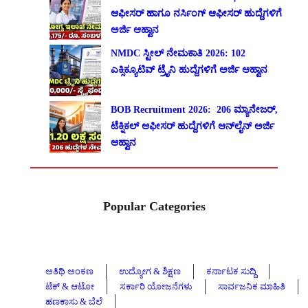
ಆಫೀಸರ್ ಹಾಗೂ ನರ್ಸಿಂಗ್ ಆಫೀಸರ್ ಹುದ್ದೆಗಳಿಗೆ
ಅರ್ಜಿ ಆಹ್ವಾನ
NMDC ಸ್ಟೀಲ್ ನೇಮಕಾತಿ 2026: 102
ಎಕ್ಸಿಕ್ಯೂಟಿವ್ ಟ್ರೈನಿ ಹುದ್ದೆಗಳಿಗೆ ಅರ್ಜಿ ಆಹ್ವಾನ
BOB Recruitment 2026: 206 ಮ್ಯಾನೇಜರ್,
ಟೆಕ್ನಿಕಲ್ ಆಫೀಸರ್ ಹುದ್ದೆಗಳಿಗೆ ಆನ್‌ಲೈನ್ ಅರ್ಜಿ
ಆಹ್ವಾನ
Popular Categories
ಅತಿಥಿ ಅಂಕಣ
ಉದ್ಯೋಗ & ಶಿಕ್ಷಣ
ಕರ್ನಾಟಕ ಸುದ್ದಿ
ಟೆಕ್ & ಆಟೋ
ಸರ್ಕಾರಿ ಯೋಜನೆಗಳು
ಸಾರ್ವಜನಿಕ ಮಾಹಿತಿ
ಹಣಕಾಸು & ಬೆಲೆ