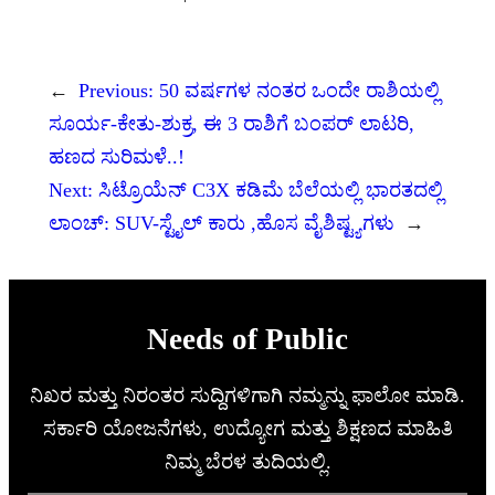
←
Previous:
50 ವರ್ಷಗಳ ನಂತರ ಒಂದೇ ರಾಶಿಯಲ್ಲಿ
ಸೂರ್ಯ-ಕೇತು-ಶುಕ್ರ, ಈ 3 ರಾಶಿಗೆ ಬಂಪರ್ ಲಾಟರಿ,
ಹಣದ ಸುರಿಮಳೆ..!
Next:
ಸಿಟ್ರೊಯೆನ್ C3X ಕಡಿಮೆ ಬೆಲೆಯಲ್ಲಿ ಭಾರತದಲ್ಲಿ
ಲಾಂಚ್: SUV-ಸ್ಟೈಲ್ ಕಾರು ,ಹೊಸ ವೈಶಿಷ್ಟ್ಯಗಳು
→
Needs of Public
ನಿಖರ ಮತ್ತು ನಿರಂತರ ಸುದ್ದಿಗಳಿಗಾಗಿ ನಮ್ಮನ್ನು ಫಾಲೋ ಮಾಡಿ.
ಸರ್ಕಾರಿ ಯೋಜನೆಗಳು, ಉದ್ಯೋಗ ಮತ್ತು ಶಿಕ್ಷಣದ ಮಾಹಿತಿ
ನಿಮ್ಮ ಬೆರಳ ತುದಿಯಲ್ಲಿ.