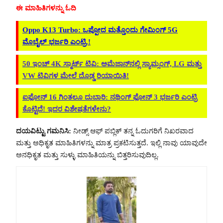
ಈ ಮಾಹಿತಿಗಳನ್ನು ಓದಿ
Oppo K13 Turbo: ಒಪ್ಪೋದ ಮತ್ತೊಂದು ಗೇಮಿಂಗ್ 5G
ಮೊಬೈಲ್ ಭರ್ಜರಿ ಎಂಟ್ರಿ.!
50 ಇಂಚ್ 4K ಸ್ಮಾರ್ಟ್ ಟಿವಿ: ಅಮೆಜಾನ್‌ನಲ್ಲಿ ಸ್ಯಾಮ್ಸಂಗ್, LG ಮತ್ತು
VW ಟಿವಿಗಳ ಮೇಲೆ ದೊಡ್ಡ ರಿಯಾಯಿತಿ!
ಐಫೋನ್ 16 ಗಿಂತಲೂ ದುಬಾರಿ: ನಥಿಂಗ್ ಫೋನ್ 3 ಭರ್ಜರಿ ಎಂಟ್ರಿ
ಕೊಟ್ಟಿದೆ! ಇದರ ವಿಶೇಷತೆಗಳೇನು?
ದಯವಿಟ್ಟು ಗಮನಿಸಿ:
ನೀಡ್ಸ್ ಆಫ್ ಪಬ್ಲಿಕ್ ತನ್ನ ಓದುಗರಿಗೆ ನಿಖರವಾದ
ಮತ್ತು ಅಧಿಕೃತ ಮಾಹಿತಿಗಳನ್ನು ಮಾತ್ರ ಪ್ರಕಟಿಸುತ್ತದೆ. ಇಲ್ಲಿ ನಾವು ಯಾವುದೇ
ಅನಧಿಕೃತ ಮತ್ತು ಸುಳ್ಳು ಮಾಹಿತಿಯನ್ನು ಬಿತ್ತರಿಸುವುದಿಲ್ಲ.