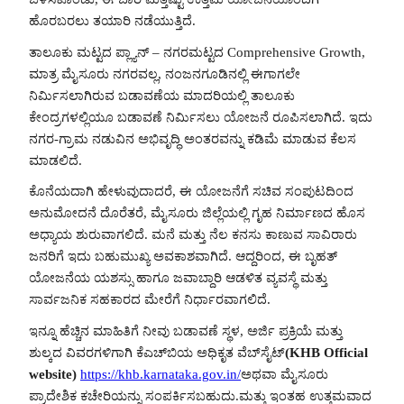
ಹೊರಬರಲು ತಯಾರಿ ನಡೆಯುತ್ತಿದೆ.
ತಾಲೂಕು ಮಟ್ಟದ ಪ್ಲ್ಯಾನ್ – ನಗರಮಟ್ಟದ Comprehensive Growth,
ಮಾತ್ರ ಮೈಸೂರು ನಗರವಲ್ಲ, ನಂಜನಗೂಡಿನಲ್ಲಿ ಈಗಾಗಲೇ
ನಿರ್ಮಿಸಲಾಗಿರುವ ಬಡಾವಣೆಯ ಮಾದರಿಯಲ್ಲಿ ತಾಲೂಕು
ಕೇಂದ್ರಗಳಲ್ಲಿಯೂ ಬಡಾವಣೆ ನಿರ್ಮಿಸಲು ಯೋಜನೆ ರೂಪಿಸಲಾಗಿದೆ. ಇದು
ನಗರ-ಗ್ರಾಮ ನಡುವಿನ ಅಭಿವೃದ್ಧಿ ಅಂತರವನ್ನು ಕಡಿಮೆ ಮಾಡುವ ಕೆಲಸ
ಮಾಡಲಿದೆ.
ಕೊನೆಯದಾಗಿ ಹೇಳುವುದಾದರೆ, ಈ ಯೋಜನೆಗೆ ಸಚಿವ ಸಂಪುಟದಿಂದ
ಅನುಮೋದನೆ ದೊರೆತರೆ, ಮೈಸೂರು ಜಿಲ್ಲೆಯಲ್ಲಿ ಗೃಹ ನಿರ್ಮಾಣದ ಹೊಸ
ಅಧ್ಯಾಯ ಶುರುವಾಗಲಿದೆ. ಮನೆ ಮತ್ತು ನೆಲ ಕನಸು ಕಾಣುವ ಸಾವಿರಾರು
ಜನರಿಗೆ ಇದು ಬಹುಮುಖ್ಯ ಅವಕಾಶವಾಗಿದೆ. ಆದ್ದರಿಂದ, ಈ ಬೃಹತ್
ಯೋಜನೆಯ ಯಶಸ್ಸು ಹಾಗೂ ಜವಾಬ್ದಾರಿ ಆಡಳಿತ ವ್ಯವಸ್ಥೆ ಮತ್ತು
ಸಾರ್ವಜನಿಕ ಸಹಕಾರದ ಮೇರೆಗೆ ನಿರ್ಧಾರವಾಗಲಿದೆ.
ಇನ್ನೂ ಹೆಚ್ಚಿನ ಮಾಹಿತಿಗೆ ನೀವು ಬಡಾವಣೆ ಸ್ಥಳ, ಅರ್ಜಿ ಪ್ರಕ್ರಿಯೆ ಮತ್ತು
ಶುಲ್ಕದ ವಿವರಗಳಿಗಾಗಿ ಕೆಎಚ್‌ಬಿಯ ಅಧಿಕೃತ ವೆಬ್‌ಸೈಟ್
(KHB Official
website)
https://khb.karnataka.gov.in/
ಅಥವಾ ಮೈಸೂರು
ಪ್ರಾದೇಶಿಕ ಕಚೇರಿಯನ್ನು ಸಂಪರ್ಕಿಸಬಹುದು.ಮತ್ತು ಇಂತಹ ಉತ್ತಮವಾದ