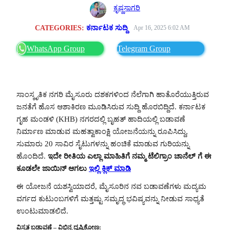
ಕೃಷ್ಣಸಾಗರಿ
CATEGORIES:
ಕರ್ನಾಟಕ ಸುದ್ದಿ
Apr 16, 2025 6:02 AM
WhatsApp Group
Telegram Group
ಸಾಂಸ್ಕೃತಿಕ ನಗರಿ ಮೈಸೂರು ದಶಕಗಳಿಂದ ನೆಲೆಗಾಗಿ ಹಾತೊರೆಯುತ್ತಿರುವ
ಜನತೆಗೆ ಹೊಸ ಆಶಾಕಿರಣ ಮೂಡಿಸಿರುವ ಸುದ್ದಿ ಹೊರಬಿದ್ದಿದೆ. ಕರ್ನಾಟಕ
ಗೃಹ ಮಂಡಳಿ (KHB) ನಗರದಲ್ಲಿ ಬೃಹತ್ ಹಾದಿಯಲ್ಲಿ ಬಡಾವಣೆ
ನಿರ್ಮಾಣ ಮಾಡುವ ಮಹತ್ವಾಕಾಂಕ್ಷಿ ಯೋಜನೆಯನ್ನು ರೂಪಿಸಿದ್ದು,
ಸುಮಾರು 20 ಸಾವಿರ ಸೈಟುಗಳನ್ನು ಹಂಚಿಕೆ ಮಾಡುವ ಗುರಿಯನ್ನು
ಹೊಂದಿದೆ.
ಇದೇ ರೀತಿಯ ಎಲ್ಲಾ ಮಾಹಿತಿಗೆ ನಮ್ಮ ಟೆಲಿಗ್ರಾಂ ಚಾನೆಲ್ ಗೆ ಈ
ಕೂಡಲೇ ಜಾಯಿನ್ ಆಗಲು
ಇಲ್ಲಿ ಕ್ಲಿಕ್ ಮಾಡಿ
ಈ ಯೋಜನೆ ಯಶಸ್ವಿಯಾದರೆ, ಮೈಸೂರಿನ ನವ ಬಡಾವಣೆಗಳು ಮದ್ಯಮ
ವರ್ಗದ ಕುಟುಂಬಗಳಿಗೆ ಮತ್ತಷ್ಟು ಸಮೃದ್ಧ ಭವಿಷ್ಯವನ್ನು ನೀಡುವ ಸಾಧ್ಯತೆ
ಉಂಟುಮಾಡಲಿದೆ.
ವಿಸ್ತೃತ ಬಡಾವಣೆ – ವಿಭಿನ್ನ ದೃಷ್ಟಿಕೋಣ: