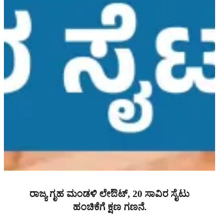
ರಾಜ್ಯ ಗೃಹ ಮಂಡಳಿ ಲೇಔಟ್, 20 ಸಾವಿರ ಸೈಟು
ಹಂಚಿಕೆಗೆ ಕ್ಷಣ ಗಣನೆ.