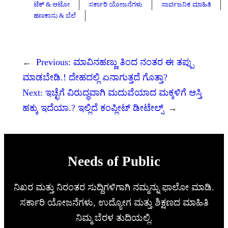
ಟೆಕ್ & ಆಟೋ
ಸರ್ಕಾರಿ ಯೋಜನೆಗಳು
ಸಾರ್ವಜನಿಕ ಮಾಹಿತಿ
ಹಣಕಾಸು & ಬೆಲೆ
←
Previous:
ಮಾವಿನಹಣ್ಣು ತಿಂದ ನಂತರ ಈ ತಪ್ಪು
ಮಾಡಬೇಡಿ.! ದೇಹದಲ್ಲಿ ಏನಾಗುತ್ತದೆ ಗೊತ್ತಾ?
Next:
ಇಚ್ಛೆಗೆ ವಿರುದ್ಧವಾಗಿ ಮದುವೆಯಾದ ಮಕ್ಕಳಿಗೆ ಆಸ್ತಿ
ಹಕ್ಕು ಇದೆಯಾ.? ಇಲ್ಲಿದೆ ಕಂಪ್ಲೀಟ್ ಡೀಟೇಲ್ಸ್
→
Needs of Public
ನಿಖರ ಮತ್ತು ನಿರಂತರ ಸುದ್ದಿಗಳಿಗಾಗಿ ನಮ್ಮನ್ನು ಫಾಲೋ ಮಾಡಿ.
ಸರ್ಕಾರಿ ಯೋಜನೆಗಳು, ಉದ್ಯೋಗ ಮತ್ತು ಶಿಕ್ಷಣದ ಮಾಹಿತಿ
ನಿಮ್ಮ ಬೆರಳ ತುದಿಯಲ್ಲಿ.