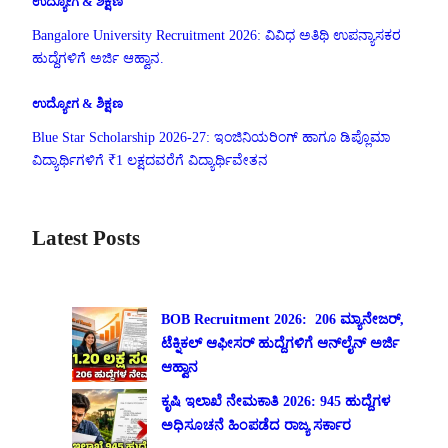
ಉದ್ಯೋಗ & ಶಿಕ್ಷಣ
Bangalore University Recruitment 2026: ವಿವಿಧ ಅತಿಥಿ ಉಪನ್ಯಾಸಕರ
ಹುದ್ದೆಗಳಿಗೆ ಅರ್ಜಿ ಆಹ್ವಾನ.
ಉದ್ಯೋಗ & ಶಿಕ್ಷಣ
Blue Star Scholarship 2026-27: ಇಂಜಿನಿಯರಿಂಗ್ ಹಾಗೂ ಡಿಪ್ಲೊಮಾ
ವಿದ್ಯಾರ್ಥಿಗಳಿಗೆ ₹1 ಲಕ್ಷದವರೆಗೆ ವಿದ್ಯಾರ್ಥಿವೇತನ
Latest Posts
BOB Recruitment 2026: 206 ಮ್ಯಾನೇಜರ್,
ಟೆಕ್ನಿಕಲ್ ಆಫೀಸರ್ ಹುದ್ದೆಗಳಿಗೆ ಆನ್‌ಲೈನ್ ಅರ್ಜಿ
ಆಹ್ವಾನ
ಕೃಷಿ ಇಲಾಖೆ ನೇಮಕಾತಿ 2026: 945 ಹುದ್ದೆಗಳ
ಅಧಿಸೂಚನೆ ಹಿಂಪಡೆದ ರಾಜ್ಯ ಸರ್ಕಾರ