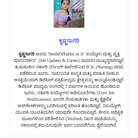
ಕೃಷ್ಣಸಾಗರಿ
ಕೃಷ್ಣಸಾಗರಿ
ಅವರು NeedsOfPublic.in ನ ‘ಉದ್ಯೋಗ ಮತ್ತು ವೃತ್ತಿ
ಮಾರ್ಗದರ್ಶನ’ (Job Updates & Career) ವಿಭಾಗದ ಮುಖ್ಯಸ್ಥರಾಗಿದ್ದಾರೆ.
ತುಮಕೂರಿನ ಸರ್ಕಾರಿ ನರ್ಸಿಂಗ್ ಕಾಲೇಜಿನಿಂದ B.Sc (Nursing) ಪದವಿ
ಪಡೆದಿರುವ ಇವರು, ಸಾರ್ವಜನಿಕ ಜಾಗೃತಿ ಮತ್ತು ಮಾಹಿತಿ ನೀಡುವ
ಆಸಕ್ತಿಯಿಂದಾಗಿ ಡಿಜಿಟಲ್ ಪತ್ರಿಕೋದ್ಯಮ ಕ್ಷೇತ್ರವನ್ನು ಆಯ್ದುಕೊಂಡಿದ್ದಾರೆ.
ಡಿಜಿಟಲ್ ಮಾಧ್ಯಮ ರಂಗದಲ್ಲಿ 3 ವರ್ಷಗಳ ಅನುಭವ ಹೊಂದಿರುವ
ಇವರು, ಸರ್ಕಾರಿ ಉದ್ಯೋಗದ ಅಧಿಸೂಚನೆಗಳು (Govt Job
Notifications), ಖಾಸಗಿ ನೇಮಕಾತಿಗಳು ಮತ್ತು ಶೈಕ್ಷಣಿಕ
ಅಪ್‌ಡೇಟ್‌ಗಳನ್ನು ಒದಗಿಸುವಲ್ಲಿ ಪರಿಣತಿ ಹೊಂದಿದ್ದಾರೆ. ನಿರುದ್ಯೋಗಿ
ಯುವಕ-ಯುವತಿಯರಿಗೆ ಯಾವುದೇ ಗೊಂದಲವಿಲ್ಲದೆ, ಕೇವಲ ಅಧಿಕೃತ
ಮೂಲಗಳಿಂದ ಪರಿಶೀಲಿಸಿದ (Verified) ನಿಖರ ಮಾಹಿತಿಯನ್ನು
ಸಕಾಲದಲ್ಲಿ ತಲುಪಿಸುವುದೇ ಇವರ ಬರವಣಿಗೆಯ ಶೈಲಿಯಾಗಿದೆ.