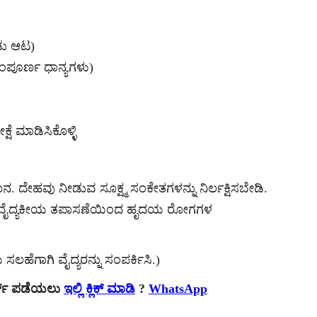
ಂಡು ಆಟ)
ಸಂಪೂರ್ಣ ಧಾನ್ಯಗಳು)
್ಷೆ ಮಾಡಿಸಿಕೊಳ್ಳಿ
ೇಹವು ನೀಡುವ ಸೂಕ್ಷ್ಮ ಸಂಕೇತಗಳನ್ನು ನಿರ್ಲಕ್ಷಿಸಬೇಡಿ.
ತ ವೈದ್ಯಕೀಯ ತಪಾಸಣೆಯಿಂದ ಹೃದಯ ರೋಗಗಳ
ಸಲಹೆಗಾಗಿ ವೈದ್ಯರನ್ನು ಸಂಪರ್ಕಿಸಿ.)
ರ್ಟ್ ಪಡೆಯಲು
ಇಲ್ಲಿ ಕ್ಲಿಕ್ ಮಾಡಿ
?
WhatsApp