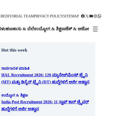
Facebook
X
YouTube
Instagram
WhatsApp
ER
EDITORIAL TEAM
PRIVACY POLICY
SITEMAP
ಗಳು
ಹಣಕಾಸು & ಬೆಲೆ
ಉದ್ಯೋಗ & ಶಿಕ್ಷಣ
ಟೆಕ್ & ಆಟೋ
Hot this week
ಸಾರ್ವಜನಿಕ ಮಾಹಿತಿ
HAL Recruitment 2026: 120 ಮ್ಯಾನೇಜ್‌ಮೆಂಟ್ ಟ್ರೈನಿ
(MT) ಮತ್ತು ಡಿಸೈನ್ ಟ್ರೈನಿ (DT) ಹುದ್ದೆಗಳಿಗೆ ಅರ್ಜಿ ಆಹ್ವಾನ
ಉದ್ಯೋಗ & ಶಿಕ್ಷಣ
India Post Recruitment 2026: 11 ಸ್ಟಾಫ್ ಕಾರ್ ಡ್ರೈವರ್
ಹುದ್ದೆಗಳಿಗೆ ಅರ್ಜಿ ಆಹ್ವಾನ