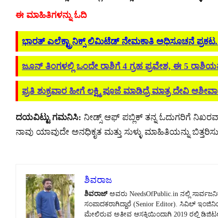
ಈ ಮಾಹಿತಿಗಳನ್ನು ಓದಿ
ಭಾರತ್ ಎಲೆಕ್ಟ್ರಾನಿಕ್ಸ್ ಲಿಮಿಟೆಡ್ ನೇಮಕಾತಿ ಅಧಿಸೂಚನೆ ಪ್ರಕಟ.! ಇಲ
ಜೂನ್ ತಿಂಗಳಲ್ಲಿ ಒಂದೇ ರಾಶಿಗೆ 4 ಗ್ರಹ ಪ್ರವೇಶ, ಈ 5 ರಾಶಿಯವ
ಪ್ರತಿ ಶುಕ್ರವಾರ ಹೀಗೆ ಲಕ್ಷ್ಮಿ ಪೂಜೆ ಮಾಡಿದ್ರೆ ಮಾತ್ರ ದೇವಿ ಆಶೀರ್
ದಯವಿಟ್ಟು ಗಮನಿಸಿ:
ನೀಡ್ಸ್ ಆಫ್ ಪಬ್ಲಿಕ್ ತನ್ನ ಓದುಗರಿಗೆ ನಿಖರವಾ
ನಾವು ಯಾವುದೇ ಅನಧಿಕೃತ ಮತ್ತು ಸುಳ್ಳು ಮಾಹಿತಿಯನ್ನು ಬಿತ್ತರಿಸುವ
ಶಿವರಾಜ
ಶಿವರಾಜ್
ಅವರು NeedsOfPublic.in ನಲ್ಲಿ ಸಾರ್ವಜನಿಕ
ಸಂಪಾದಕರಾಗಿದ್ದಾರೆ (Senior Editor). ಸಿವಿಲ್ ಇಂಜಿನ
ಮೇಲಿರುವ ಅತೀವ ಆಸಕ್ತಿಯಿಂದಾಗಿ 2019 ರಲ್ಲಿ ಡಿಜಿಟಲ