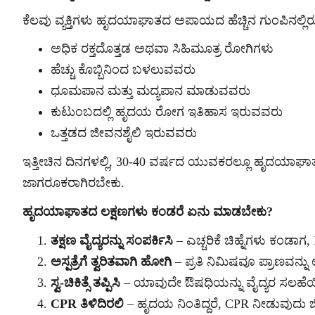
ಕೆಲವು ವ್ಯಕ್ತಿಗಳು ಹೃದಯಾಘಾತದ ಅಪಾಯದ ಹೆಚ್ಚಿನ ಗುಂಪಿನಲ್ಲಿರು
ಅಧಿಕ ರಕ್ತದೊತ್ತಡ ಅಥವಾ ಸಿಹಿಮೂತ್ರ ರೋಗಿಗಳು
ಹೆಚ್ಚು ಕೊಬ್ಬಿನಿಂದ ಬಳಲುವವರು
ಧೂಮಪಾನ ಮತ್ತು ಮದ್ಯಪಾನ ಮಾಡುವವರು
ಕುಟುಂಬದಲ್ಲಿ ಹೃದಯ ರೋಗ ಇತಿಹಾಸ ಇರುವವರು
ಒತ್ತಡದ ಜೀವನಶೈಲಿ ಇರುವವರು
ಇತ್ತೀಚಿನ ದಿನಗಳಲ್ಲಿ, 30-40 ವರ್ಷದ ಯುವಕರಲ್ಲೂ ಹೃದಯಾಘಾತಗಳು 
ಜಾಗರೂಕರಾಗಿರಬೇಕು.
ಹೃದಯಾಘಾತದ ಲಕ್ಷಣಗಳು ಕಂಡರೆ ಏನು ಮಾಡಬೇಕು?
ತಕ್ಷಣ ವೈದ್ಯರನ್ನು ಸಂಪರ್ಕಿಸಿ
– ಎಚ್ಚರಿಕೆ ಚಿಹ್ನೆಗಳು ಕಂಡಾ
ಅಸ್ಪತ್ರೆಗೆ ತ್ವರಿತವಾಗಿ ಹೋಗಿ
– ಪ್ರತಿ ನಿಮಿಷವೂ ಪ್ರಾಣವನ್
ಸ್ವ-ಚಿಕಿತ್ಸೆ ತಪ್ಪಿಸಿ
– ಯಾವುದೇ ಔಷಧಿಯನ್ನು ವೈದ್ಯರ ಸಲಹೆಯಿಲ್
CPR ತಿಳಿದಿರಲಿ
– ಹೃದಯ ನಿಂತಿದ್ದರೆ, CPR ನೀಡುವುದ