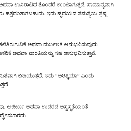
ವುದು ಅಥವಾ ಉಸಿರಾಟದ ತೊಂದರೆ ಉಂಟಾಗುತ್ತದೆ. ಸಾಮಾನ್ಯವಾಗಿ
ಸಿರು ಹತ್ತದಂತಾಗಬಹುದು. ಇದು ಹೃದಯದ ಸಮಸ್ಯೆಯ ಸ್ಪಷ್ಟ
 ತಲೆತಿರುಗುವಿಕೆ ಅಥವಾ ದುರ್ಬಲತೆ ಅನುಭವಿಸುವುದು
ರಿಕೆ ಅಥವಾ ವಾಂತಿಯನ್ನು ಸಹ ಅನುಭವಿಸುತ್ತಾರೆ.
ಗಿ ಬಡಿಯುತ್ತದೆ. ಇದು “ಅರಿತ್ಮಿಯಾ” ಎಂದು
್ತದೆ.
ೋವು, ಅಜೀರ್ಣ ಅಥವಾ ಉದರದ ಅಸ್ವಸ್ಥತೆಯಂತೆ
 ಅರ್ಥೈಸಬಾರದು.