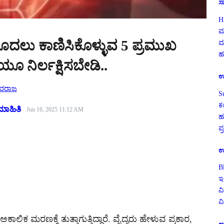
ಸ
H
ಮ
 ಮೊದಲು ಕಾಣಿಸಿಕೊಳ್ಳುವ 5 ಪ್ರಮುಖ
ಮ
ಹು
ಿಯೂ ನಿರ್ಲಕ್ಷಿಸಬೇಡಿ..
ಉ
ಿವರಾಜ
S
ಕ
ಮಾಹಿತಿ
Jun 16, 2025 11:12 AM
ಹ
ಪ
ಉ
B
ಇ
ವಿ
ವ
ಕ ಮರಣಕ್ಕೆ ತುತ್ತಾಗುತ್ತಿದ್ದಾರೆ. ವೈದ್ಯರು ಹೇಳುವ ಪ್ರಕಾರ,