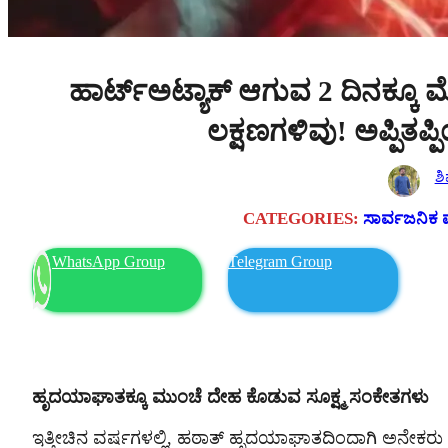
ಹಾರ್ಟ್‌ಅಟ್ಯಾಕ್‌ ಆಗುವ 2 ದಿನಕ್ಕೂ
ಲಕ್ಷಣಗಳಿವು! ಅಪ್ಪಿತಪ್ಪ
ಶ
CATEGORIES:
ಸಾರ್ವಜನಿಕ 
WhatsApp Group
Telegram Group
ಹೃದಯಾಘಾತಕ್ಕೂ ಮುಂಚೆ ದೇಹ ಕೊಡುವ ಸೂಕ್ಷ್ಮ ಸಂಕೇತಗಳು
ಇತ್ತೀಚಿನ ವರ್ಷಗಳಲ್ಲಿ, ಹಠಾತ್ ಹೃದಯಾಘಾತದಿಂದಾಗಿ ಅನೇಕರು ಅಕಾಲಿ