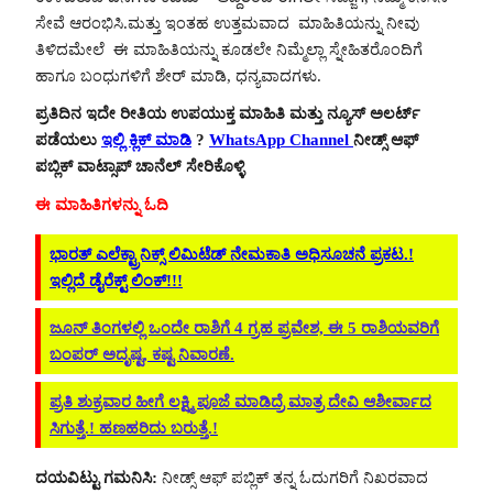
ಸೇವೆ ಆರಂಭಿಸಿ.ಮತ್ತು ಇಂತಹ ಉತ್ತಮವಾದ ಮಾಹಿತಿಯನ್ನು ನೀವು
ತಿಳಿದಮೇಲೆ ಈ ಮಾಹಿತಿಯನ್ನು ಕೂಡಲೇ ನಿಮ್ಮೆಲ್ಲಾ ಸ್ನೇಹಿತರೊಂದಿಗೆ
ಹಾಗೂ ಬಂಧುಗಳಿಗೆ ಶೇರ್ ಮಾಡಿ, ಧನ್ಯವಾದಗಳು.
ಪ್ರತಿದಿನ ಇದೇ ರೀತಿಯ ಉಪಯುಕ್ತ ಮಾಹಿತಿ ಮತ್ತು ನ್ಯೂಸ್ ಅಲರ್ಟ್
ಪಡೆಯಲು
ಇಲ್ಲಿ ಕ್ಲಿಕ್ ಮಾಡಿ
?
WhatsApp Channel
ನೀಡ್ಸ್ ಆಫ್
ಪಬ್ಲಿಕ್ ವಾಟ್ಸಾಪ್ ಚಾನೆಲ್ ಸೇರಿಕೊಳ್ಳಿ
ಈ ಮಾಹಿತಿಗಳನ್ನು ಓದಿ
ಭಾರತ್ ಎಲೆಕ್ಟ್ರಾನಿಕ್ಸ್ ಲಿಮಿಟೆಡ್ ನೇಮಕಾತಿ ಅಧಿಸೂಚನೆ ಪ್ರಕಟ.!
ಇಲ್ಲಿದೆ ಡೈರೆಕ್ಟ್ ಲಿಂಕ್!!!
ಜೂನ್ ತಿಂಗಳಲ್ಲಿ ಒಂದೇ ರಾಶಿಗೆ 4 ಗ್ರಹ ಪ್ರವೇಶ, ಈ 5 ರಾಶಿಯವರಿಗೆ
ಬಂಪರ್ ಅದೃಷ್ಟ, ಕಷ್ಟ ನಿವಾರಣೆ.
ಪ್ರತಿ ಶುಕ್ರವಾರ ಹೀಗೆ ಲಕ್ಷ್ಮಿ ಪೂಜೆ ಮಾಡಿದ್ರೆ ಮಾತ್ರ ದೇವಿ ಆಶೀರ್ವಾದ
ಸಿಗುತ್ತೆ.! ಹಣಹರಿದು ಬರುತ್ತೆ.!
ದಯವಿಟ್ಟು ಗಮನಿಸಿ:
ನೀಡ್ಸ್ ಆಫ್ ಪಬ್ಲಿಕ್ ತನ್ನ ಓದುಗರಿಗೆ ನಿಖರವಾದ