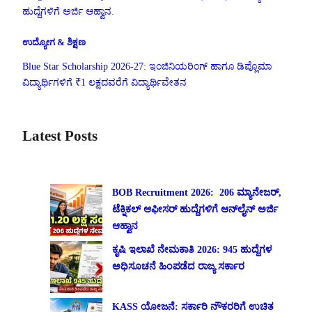
ಹುದ್ದೆಗಳಿಗೆ ಅರ್ಜಿ ಆಹ್ವಾನ.
ಉದ್ಯೋಗ & ಶಿಕ್ಷಣ
Blue Star Scholarship 2026-27: ಇಂಜಿನಿಯರಿಂಗ್ ಹಾಗೂ ಡಿಪ್ಲೊಮಾ
ವಿದ್ಯಾರ್ಥಿಗಳಿಗೆ ₹1 ಲಕ್ಷದವರೆಗೆ ವಿದ್ಯಾರ್ಥಿವೇತನ
Latest Posts
BOB Recruitment 2026: 206 ಮ್ಯಾನೇಜರ್,
ಟೆಕ್ನಿಕಲ್ ಆಫೀಸರ್ ಹುದ್ದೆಗಳಿಗೆ ಆನ್‌ಲೈನ್ ಅರ್ಜಿ
ಆಹ್ವಾನ
ಕೃಷಿ ಇಲಾಖೆ ನೇಮಕಾತಿ 2026: 945 ಹುದ್ದೆಗಳ
ಅಧಿಸೂಚನೆ ಹಿಂಪಡೆದ ರಾಜ್ಯ ಸರ್ಕಾರ
KASS ಯೋಜನೆ: ಸರ್ಕಾರಿ ನೌಕರರಿಗೆ ಉಚಿತ