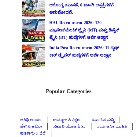
ಆರೋಗ್ಯ ತಪಾಸಣೆ, 6 ಖಾಸಗಿ ಆಸ್ಪತ್ರೆಗಳಿಗೆ
ಅನುಮೋದನೆ.
HAL Recruitment 2026: 120
ಮ್ಯಾನೇಜ್‌ಮೆಂಟ್ ಟ್ರೈನಿ (MT) ಮತ್ತು ಡಿಸೈನ್
ಟ್ರೈನಿ (DT) ಹುದ್ದೆಗಳಿಗೆ ಅರ್ಜಿ ಆಹ್ವಾನ
India Post Recruitment 2026: 11 ಸ್ಟಾಫ್
ಕಾರ್ ಡ್ರೈವರ್ ಹುದ್ದೆಗಳಿಗೆ ಅರ್ಜಿ ಆಹ್ವಾನ
Popular Categories
ಅತಿಥಿ ಅಂಕಣ
ಉದ್ಯೋಗ & ಶಿಕ್ಷಣ
ಕರ್ನಾಟಕ ಸುದ್ದಿ
ಟೆಕ್ & ಆಟೋ
ಸರ್ಕಾರಿ ಯೋಜನೆಗಳು
ಸಾರ್ವಜನಿಕ ಮಾಹಿತಿ
ಹಣಕಾಸು & ಬೆಲೆ