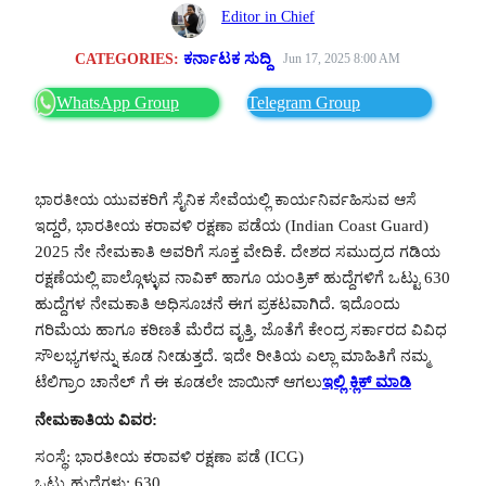
Editor in Chief
CATEGORIES:
ಕರ್ನಾಟಕ ಸುದ್ದಿ
Jun 17, 2025 8:00 AM
WhatsApp Group
Telegram Group
ಭಾರತೀಯ ಯುವಕರಿಗೆ ಸೈನಿಕ ಸೇವೆಯಲ್ಲಿ ಕಾರ್ಯನಿರ್ವಹಿಸುವ ಆಸೆ
ಇದ್ದರೆ, ಭಾರತೀಯ ಕರಾವಳಿ ರಕ್ಷಣಾ ಪಡೆಯ (Indian Coast Guard)
2025 ನೇ ನೇಮಕಾತಿ ಅವರಿಗೆ ಸೂಕ್ತ ವೇದಿಕೆ. ದೇಶದ ಸಮುದ್ರದ ಗಡಿಯ
ರಕ್ಷಣೆಯಲ್ಲಿ ಪಾಲ್ಗೊಳ್ಳುವ ನಾವಿಕ್ ಹಾಗೂ ಯಂತ್ರಿಕ್ ಹುದ್ದೆಗಳಿಗೆ ಒಟ್ಟು 630
ಹುದ್ದೆಗಳ ನೇಮಕಾತಿ ಅಧಿಸೂಚನೆ ಈಗ ಪ್ರಕಟವಾಗಿದೆ. ಇದೊಂದು
ಗರಿಮೆಯ ಹಾಗೂ ಕಠಿಣತೆ ಮೆರೆದ ವೃತ್ತಿ, ಜೊತೆಗೆ ಕೇಂದ್ರ ಸರ್ಕಾರದ ವಿವಿಧ
ಸೌಲಭ್ಯಗಳನ್ನು ಕೂಡ ನೀಡುತ್ತದೆ. ಇದೇ ರೀತಿಯ ಎಲ್ಲಾ ಮಾಹಿತಿಗೆ ನಮ್ಮ
ಟೆಲಿಗ್ರಾಂ ಚಾನೆಲ್ ಗೆ ಈ ಕೂಡಲೇ ಜಾಯಿನ್ ಆಗಲು
ಇಲ್ಲಿ ಕ್ಲಿಕ್ ಮಾಡಿ
ನೇಮಕಾತಿಯ ವಿವರ:
ಸಂಸ್ಥೆ: ಭಾರತೀಯ ಕರಾವಳಿ ರಕ್ಷಣಾ ಪಡೆ (ICG)
ಒಟ್ಟು ಹುದ್ದೆಗಳು: 630