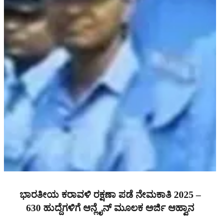
ಭಾರತೀಯ ಕರಾವಳಿ ರಕ್ಷಣಾ ಪಡೆ ನೇಮಕಾತಿ 2025 –
630 ಹುದ್ದೆಗಳಿಗೆ ಆನ್ಲೈನ್ ಮೂಲಕ ಅರ್ಜಿ ಆಹ್ವಾನ