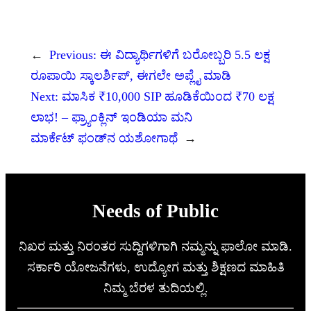
←
Previous:
ಈ ವಿದ್ಯಾರ್ಥಿಗಳಿಗೆ ಬರೋಬ್ಬರಿ 5.5 ಲಕ್ಷ
ರೂಪಾಯಿ ಸ್ಕಾಲರ್ಶಿಪ್, ಈಗಲೇ ಅಪ್ಲೈ ಮಾಡಿ
Next:
ಮಾಸಿಕ ₹10,000 SIP ಹೂಡಿಕೆಯಿಂದ ₹70 ಲಕ್ಷ
ಲಾಭ! – ಫ್ರ್ಯಾಂಕ್ಲಿನ್ ಇಂಡಿಯಾ ಮನಿ
ಮಾರ್ಕೆಟ್ ಫಂಡ್‌ನ ಯಶೋಗಾಥೆ
→
Needs of Public
ನಿಖರ ಮತ್ತು ನಿರಂತರ ಸುದ್ದಿಗಳಿಗಾಗಿ ನಮ್ಮನ್ನು ಫಾಲೋ ಮಾಡಿ.
ಸರ್ಕಾರಿ ಯೋಜನೆಗಳು, ಉದ್ಯೋಗ ಮತ್ತು ಶಿಕ್ಷಣದ ಮಾಹಿತಿ
ನಿಮ್ಮ ಬೆರಳ ತುದಿಯಲ್ಲಿ.